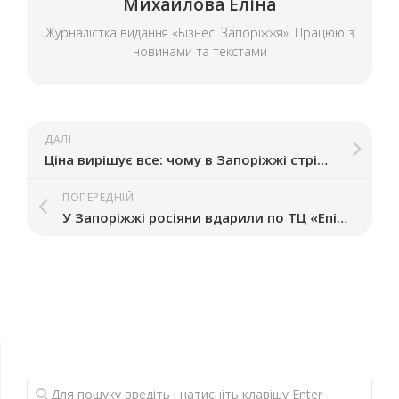
Михайлова Еліна
Журналістка видання «Бізнес. Запоріжжя». Працюю з
новинами та текстами
ДАЛІ
Ціна вирішує все: чому в Запоріжжі стрімко зростають «Аврора» та Sinsay і як це впливає на ринок
ПОПЕРЕДНІЙ
У Запоріжжі росіяни вдарили по ТЦ «Епіцентр»: що відомо про руйнування. ФОТО