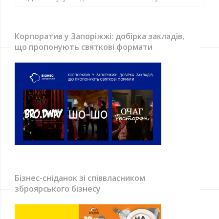
Корпоратив у Запоріжжі: добірка закладів,
що пропонують святкові формати
Бізнес-сніданок зі співвласником
зброярського бізнесу