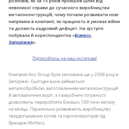
розповів, як за 15 років пройшов шлях від
невеликої справи до сучасного виробництва
металоконструкцій, чому почали розвивати нові
напрямки в компанії, як працюють в умовах війни
та долають кадровий дефіцит. На зустрічі
побувала й кореспондентка «
Бізнесу.
Запоріжжя
».
Підписуйтесь на наш інстаграм!
Компанія Aiss Group була заснована ще у 2008 році в
Запоріжжі. Сьогодні вона займається
металообробкою, виготовленням металоконструкцій
й автоматичних воріт, а її виробничі потужності
дозволяють переробляти близько 100 тонн металу
на місяць. Паралельно розвивають виробництво
твердопаливних котлів та парогенераторів під
брендом Wichlacz.