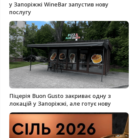
у Запоріжжі WineBar запустив нову
послугу
Піцерія Buon Gusto закриває одну з
локацій у Запоріжжі, але готує нову