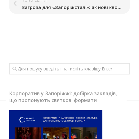
ПОПЕРЕДНІЙ
Загроза для «Запоріжсталі»: як нові квоти ЄС можуть вдарити по бізнесу
Корпоратив у Запоріжжі: добірка закладів,
що пропонують святкові формати