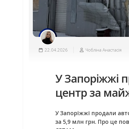
22.04.2026
Чобліна Анастасія
У Запоріжжі 
центр за майж
У Запоріжжі продали авт
за 5,9 млн грн. Про це по