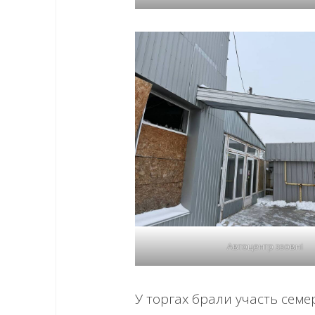
Автоцентр ззовні
У торгах брали участь семе