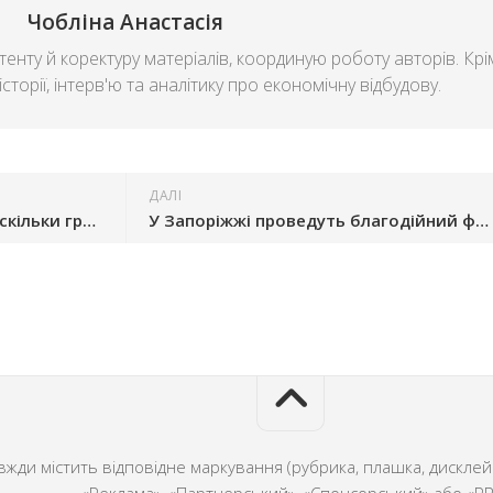
Чобліна Анастасія
енту й коректуру матеріалів, координую роботу авторів. Крі
сторії, інтерв'ю та аналітику про економічну відбудову.
ДАЛІ
Понад 30 млн грн на бізнес: скільки грантів видали на Запоріжжі від початку року
У Запоріжжі проведуть благодійний фотодень для відновлення студії Fotorama
ди містить відповідне маркування (рубрика, плашка, дисклейм