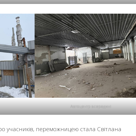
Автоцентр всередині
ро учасників, переможницею стала Світлана