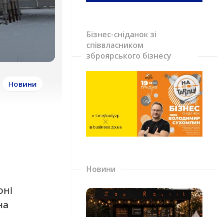
Бізнес-сніданок зі
співвласником
зброярського бізнесу
Новини
Новини
оні
на