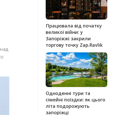
Працювала від початку
великої війни: у
Запоріжжі закрили
торгову точку Zap.Ravlik
онад
го
Одноденні тури та
сімейні поїздки: як цього
літа подорожують
запоріжці