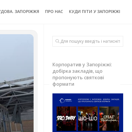
УДОВА. ЗАПОРІЖЖЯ
ПРО НАС
КУДИ ПІТИ У ЗАПОРІЖЖІ
Корпоратив у Запоріжжі:
добірка закладів, що
пропонують святкові
формати