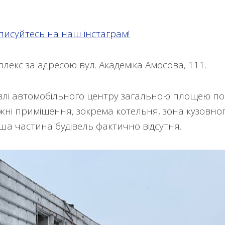
писуйтесь на наш інстаграм!
екс за адресою вул. Академіка Амосова, 111.
івлі автомобільного центру загальною площею п
оміжні приміщення, зокрема котельня, зона кузовно
ша частина будівель фактично відсутня.