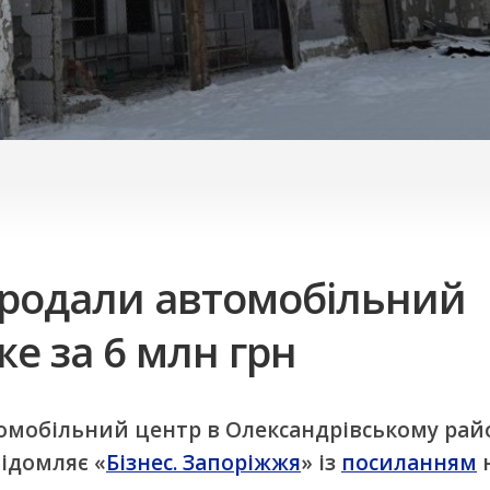
продали автомобільний
е за 6 млн грн
омобільний центр в Олександрівському рай
відомляє «
Бізнес. Запоріжжя
» із
посиланням