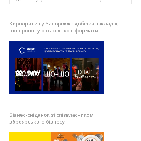
Корпоратив у Запоріжжі: добірка закладів,
що пропонують святкові формати
Бізнес-сніданок зі співвласником
зброярського бізнесу