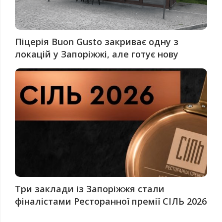
Піцерія Buon Gusto закриває одну з
локацій у Запоріжжі, але готує нову
Три заклади із Запоріжжя стали
фіналістами Ресторанної премії СІЛЬ 2026