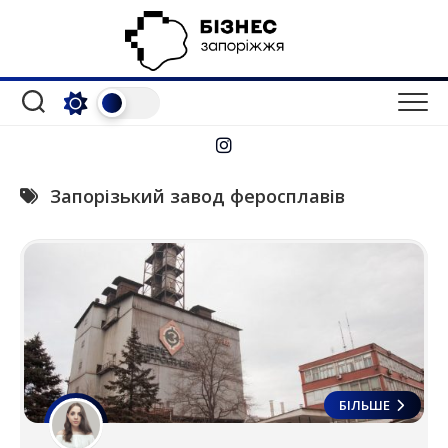
Перейти
до
вмісту
Запорізький завод феросплавів
БІЛЬШЕ