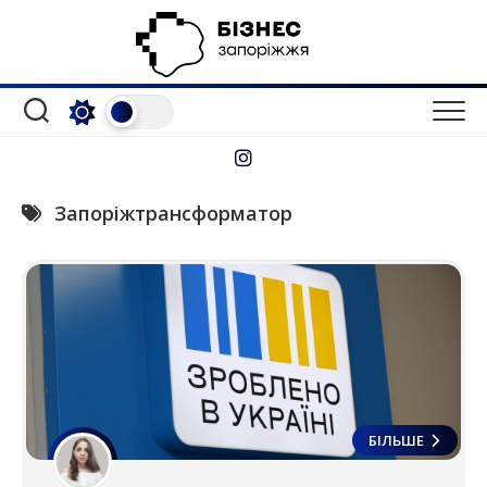
Перейти
до
вмісту
Запоріжтрансформатор
БІЛЬШЕ