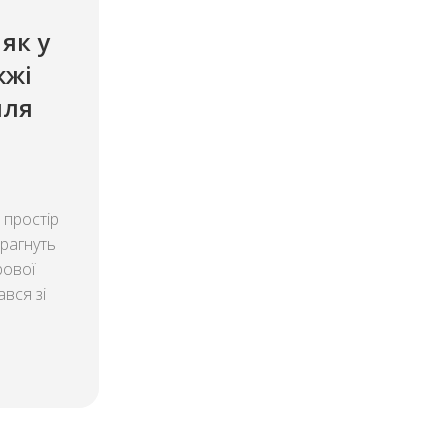
 як у
жжі
лля
 простір
прагнуть
рової
ався зі