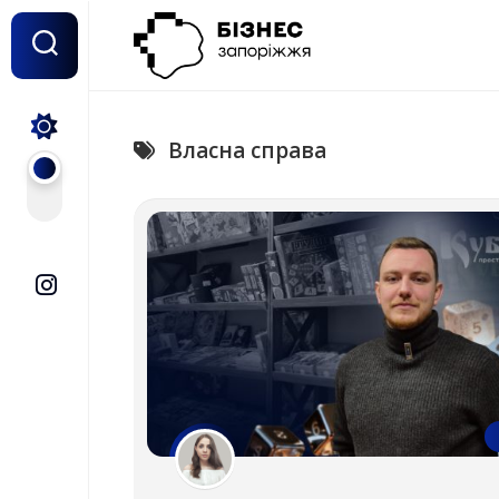
Перейти
до
вмісту
Власна справа