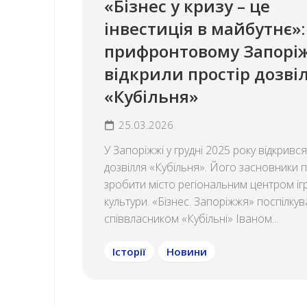
«Бізнес у кризу – це
інвестиція в майбутнє»:
прифронтовому Запорі
відкрили простір дозві
«Кубільня»
25.03.2026
У Запоріжжі у грудні 2025 року відкрився
дозвілля «Кубільня». Його засновники 
зробити місто регіональним центром іг
культури. «Бізнес. Запоріжжя» поспілкув
співвласником «Кубільні» Іваном...
Історії
Новини