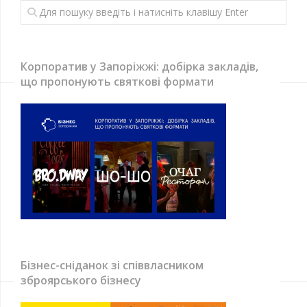
Корпоратив у Запоріжжі: добірка закладів,
що пропонують святкові формати
Бізнес-сніданок зі співвласником
зброярського бізнесу