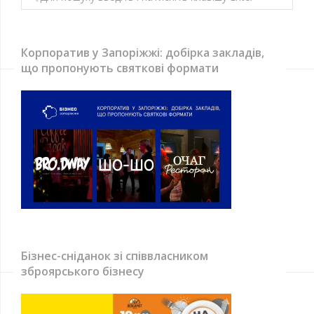
Корпоратив у Запоріжжі: добірка закладів,
що пропонують святкові формати
Бізнес-сніданок зі співвласником
зброярського бізнесу