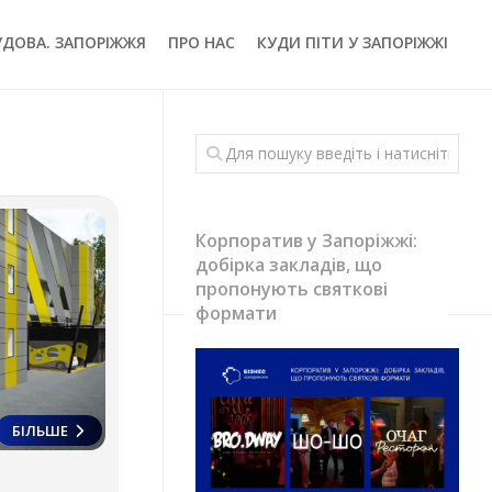
УДОВА. ЗАПОРІЖЖЯ
ПРО НАС
КУДИ ПІТИ У ЗАПОРІЖЖІ
Корпоратив у Запоріжжі:
добірка закладів, що
пропонують святкові
формати
БІЛЬШЕ