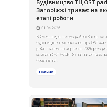
Будівництво ТЦ OST.par
Запоріжжі триває: на я
етапі роботи
01.04.2026
В Олександрівському районі Запоріжжя
будівництво торгового центру OST.park.
робіт станом на березень 2026 року ро
компанії OST.Estate. Як зазначається, п
березня на...
Новини