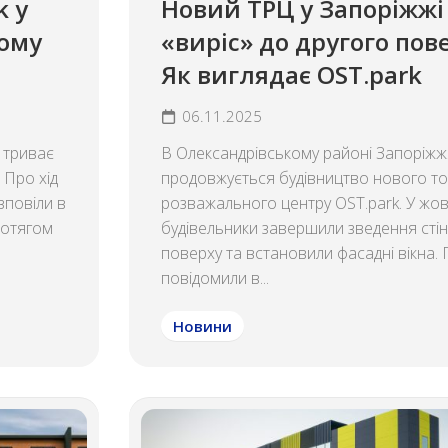
k у
Новий ТРЦ у Запоріжжі
кому
«виріс» до другого пов
Як виглядає OST.park
06.11.2025
 триває
В Олександрівському районі Запоріжж
 Про хід
продовжується будівництво нового то
зповіли в
розважального центру OST.park. У жов
ротягом
будівельники завершили зведення стін
поверху та встановили фасадні вікна.
повідомили в...
Новини