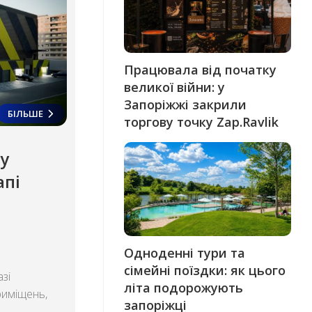
Працювала від початку
великої війни: у
Запоріжжі закрили
БІЛЬШЕ
торгову точку Zap.Ravlik
у
апі
Одноденні тури та
сімейні поїздки: як цього
зі
літа подорожують
риміщень,
запоріжці