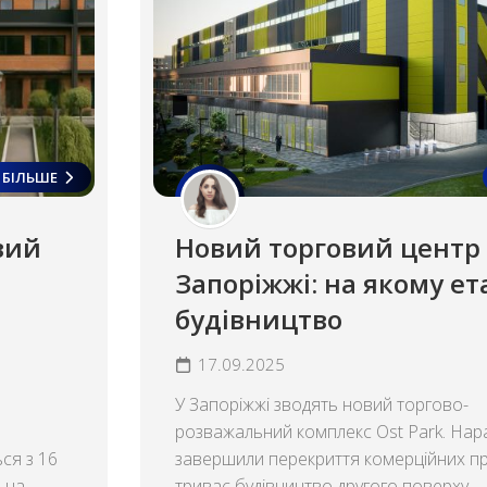
БІЛЬШЕ
вий
Новий торговий центр 
Запоріжжі: на якому ет
будівництво
17.09.2025
У Запоріжжі зводять новий торгово-
розважальний комплекс Ost Park. Нара
ся з 16
завершили перекриття комерційних п
 на
триває будівництво другого поверху