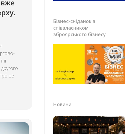
 вже
ерху.
Бізнес-сніданок зі
співвласником
зброярського бізнесу
я
ргово-
тні
 другого
 Про це
Новини