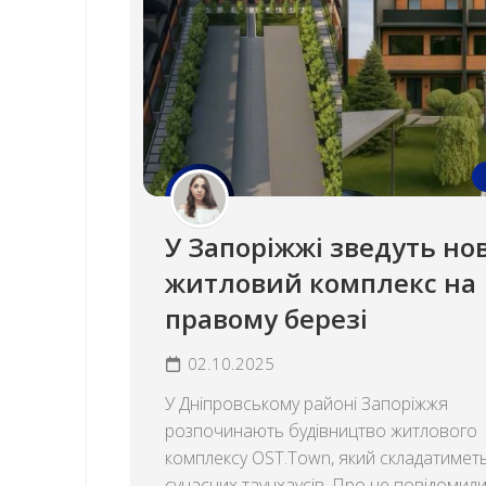
У Запоріжжі зведуть но
житловий комплекс на
правому березі
02.10.2025
У Дніпровському районі Запоріжжя
розпочинають будівництво житлового
комплексу OST.Town, який складатиметь
сучасних таунхаусів. Про це повідомили