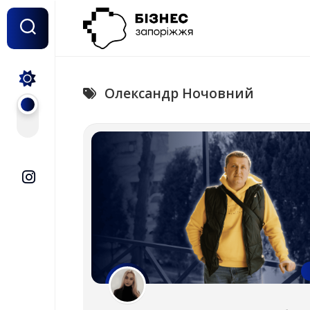
Перейти
до
вмісту
Олександр Ночовний