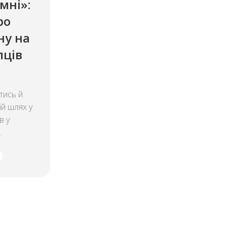
мні»:
ро
ну на
пців
тись й
ій шлях у
в у
.