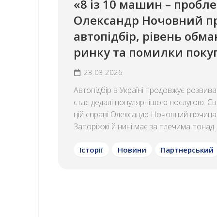
«8 із 10 машин – пробле
Олександр Ночовний п
автопідбір, рівень обма
ринку та помилки поку
23.03.2026
Автопідбір в Україні продовжує розвива
стає дедалі популярнішою послугою. Св
цій справі Олександр Ночовний почина
Запоріжжі й нині має за плечима понад..
Історії
Новини
Партнерський