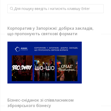
Корпоратив у Запоріжжі: добірка закладів,
що пропонують святкові формати
Бізнес-сніданок зі співвласником
зброярського бізнесу