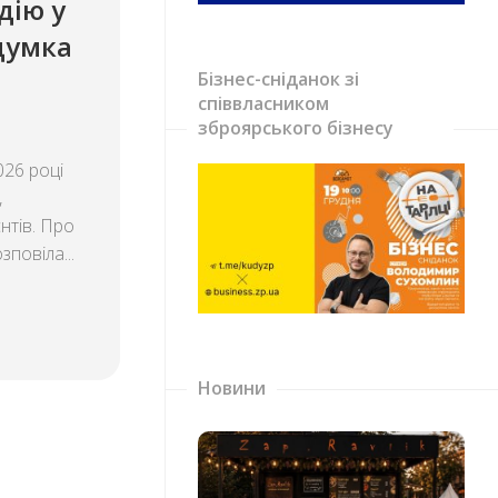
дію у
 думка
Бізнес-сніданок зі
співвласником
зброярського бізнесу
026 році
,
єнтів. Про
зповіла...
Новини