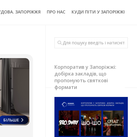
УДОВА. ЗАПОРІЖЖЯ
ПРО НАС
КУДИ ПІТИ У ЗАПОРІЖЖІ
Корпоратив у Запоріжжі:
добірка закладів, що
пропонують святкові
формати
БІЛЬШЕ