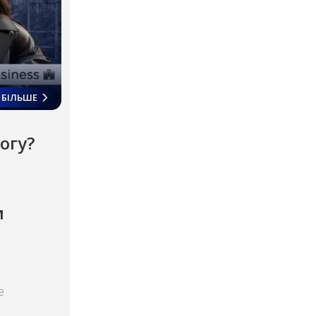
БІЛЬШЕ
огу?
и
е