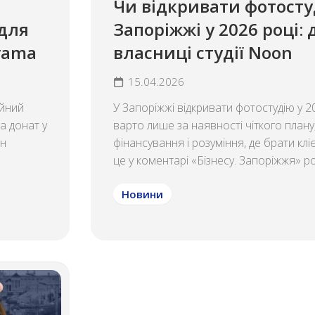
Чи відкривати фотосту
для
Запоріжжі у 2026 році:
orama
власниці студії Noon
15.04.2026
ійний
У Запоріжжі відкривати фотостудію у 2
а донат у
варто лише за наявності чіткого плану
ин
фінансування і розуміння, де брати клі
це у коментарі «Бізнесу. Запоріжжя» ро
Новини