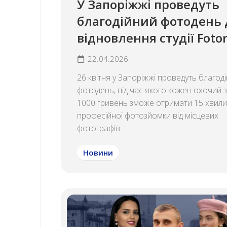
У Запоріжжі проведуть
благодійний фотодень 
відновлення студії Fot
22.04.2026
26 квітня у Запоріжжі проведуть благод
фотодень, під час якого кожен охочий з
1000 гривень зможе отримати 15 хвил
професійної фотозйомки від місцевих
фотографів....
Новини