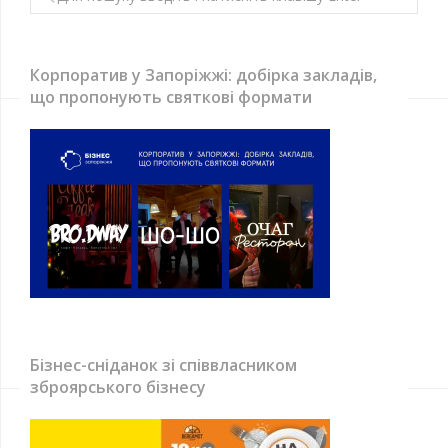
Корпоратив у Запоріжжі: добірка закладів,
що пропонують святкові формати
Бізнес-сніданок зі співвласником
зброярського бізнесу