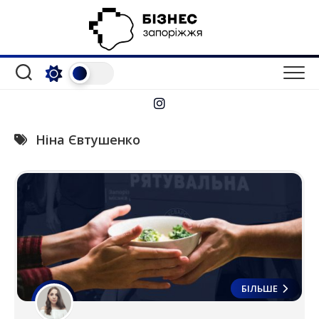
Перейти
до
вмісту
Ніна Євтушенко
БІЛЬШЕ