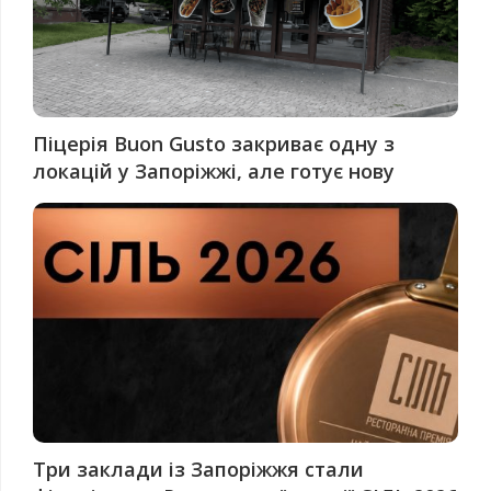
Піцерія Buon Gusto закриває одну з
локацій у Запоріжжі, але готує нову
Три заклади із Запоріжжя стали