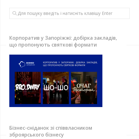
Корпоратив у Запоріжжі: добірка закладів,
що пропонують святкові формати
Бізнес-сніданок зі співвласником
зброярського бізнесу