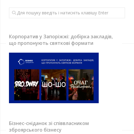
Корпоратив у Запоріжжі: добірка закладів,
що пропонують святкові формати
Бізнес-сніданок зі співвласником
зброярського бізнесу