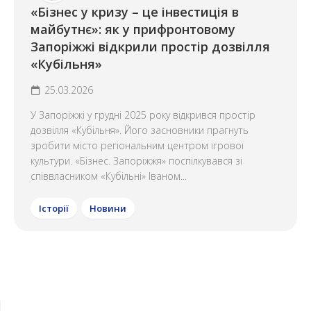
«Бізнес у кризу – це інвестиція в
майбутнє»: як у прифронтовому
Запоріжжі відкрили простір дозвілля
«Кубільня»
25.03.2026
У Запоріжжі у грудні 2025 року відкрився простір
дозвілля «Кубільня». Його засновники прагнуть
зробити місто регіональним центром ігрової
культури. «Бізнес. Запоріжжя» поспілкувався зі
співвласником «Кубільні» Іваном...
Історії
Новини