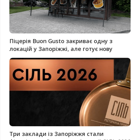
Піцерія Buon Gusto закриває одну з
локацій у Запоріжжі, але готує нову
Три заклади із Запоріжжя стали