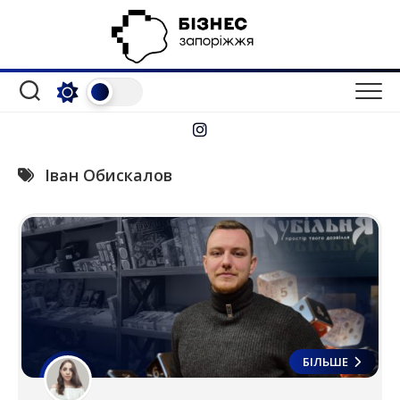
Перейти
до
вмісту
Іван Обискалов
БІЛЬШЕ