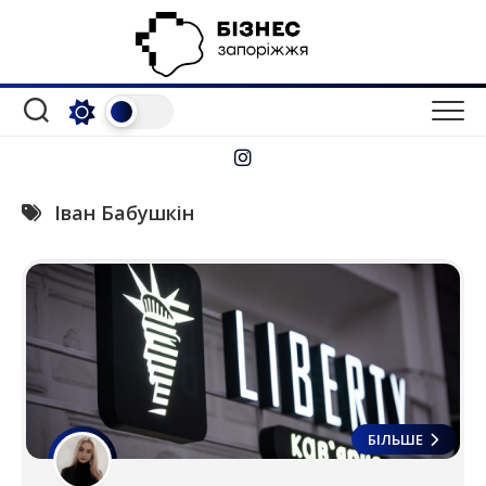
Перейти
до
вмісту
Іван Бабушкін
БІЛЬШЕ