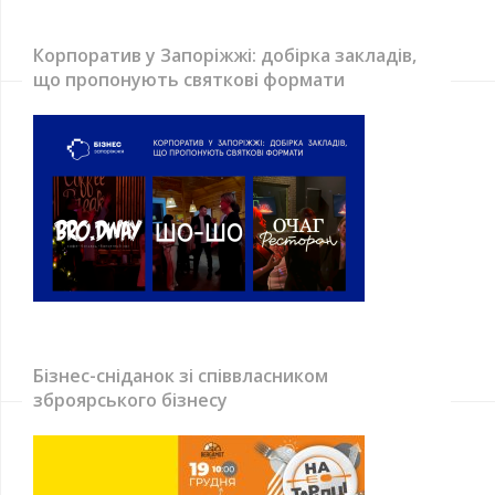
Корпоратив у Запоріжжі: добірка закладів,
що пропонують святкові формати
Бізнес-сніданок зі співвласником
зброярського бізнесу