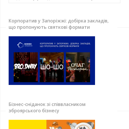
Корпоратив у Запоріжжі: добірка закладів,
що пропонують святкові формати
Бізнес-сніданок зі співвласником
зброярського бізнесу