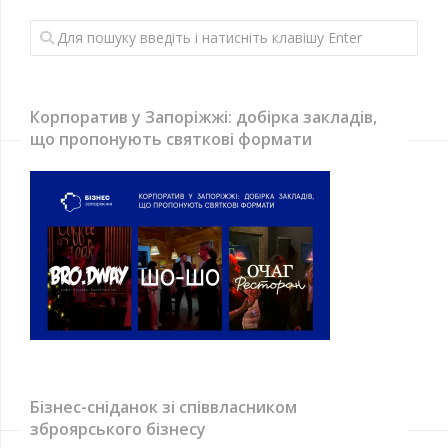
Корпоратив у Запоріжжі: добірка закладів,
що пропонують святкові формати
Бізнес-сніданок зі співвласником
зброярського бізнесу