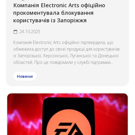
Компанія Electronic Arts офіційно
прокоментувала блокування
користувачів із Запоріжжя
24.10.2025
Компанія Electronic Arts офіційно підтвердила, що
обмежила доступ до своєї продукції для користувачів
із Запорізької, Херсонської, Луганської та Донецької
областей. Про це повідомили у службі підтримки...
Новини