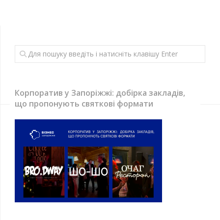
Корпоратив у Запоріжжі: добірка закладів,
що пропонують святкові формати