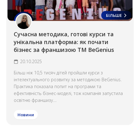
БІЛЬШЕ
Сучасна методика, готові курси та
унікальна платформа: як почати
бізнес за франшизою ТМ BeGenius
20.10.2025
Більш ніж 10,5 тисяч дітей пройшли курси з
інтелектуального розвитку за методикою BeGenius.
Практика показала попит на програми та
ефективність бізнес-моделі, тож компанія запустила
освітню франшизу....
Новини