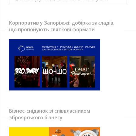
Корпоратив у Запоріжжі: добірка закладів,
що пропонують святкові формати
Бізнес-сніданок зі співвласником
зброярського бізнесу