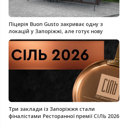
Піцерія Buon Gusto закриває одну з
локацій у Запоріжжі, але готує нову
Три заклади із Запоріжжя стали
фіналістами Ресторанної премії СІЛЬ 2026