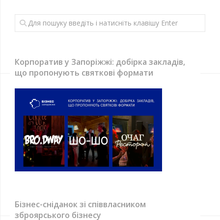
Корпоратив у Запоріжжі: добірка закладів,
що пропонують святкові формати
Бізнес-сніданок зі співвласником
зброярського бізнесу