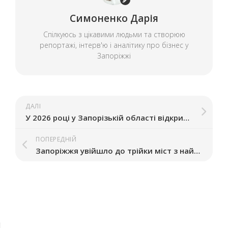
Симоненко Дарія
Спілкуюсь з цікавими людьми та створюю
репортажі, інтерв'ю і аналітику про бізнес у
Запоріжжі
ДАЛІ
У 2026 році у Запорізькій області відкрили три нові ветеранські бізнеси
ПОПЕРЕДНІЙ
Запоріжжя увійшло до трійки міст з найбільшим відтоком б’юті-бізнесу