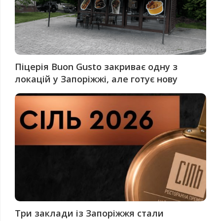
Піцерія Buon Gusto закриває одну з
локацій у Запоріжжі, але готує нову
Три заклади із Запоріжжя стали