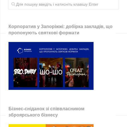
Корпоратив у Запоріжжі: добірка закладів, що
пропонують святкові формати
Бізнес-сніданок зі співвласником
зброярського бізнесу