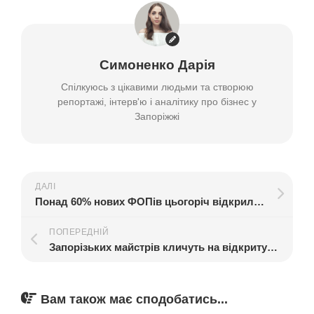
Симоненко Дарія
Спілкуюсь з цікавими людьми та створюю
репортажі, інтерв'ю і аналітику про бізнес у
Запоріжжі
ДАЛІ
Понад 60% нових ФОПів цьогоріч відкрили жінки: скільки у Запоріжжі та у яких сферах
ПОПЕРЕДНІЙ
Запорізьких майстрів кличуть на відкриту зустріч з організаторкою крафтових ярмарків
Вам також має сподобатись...