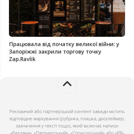
Працювала від початку великої війни: у
Запоріжжі закрили торгову точку
Zap.Ravlik
Рекламний або партнерський контент завжди містить
відповідне маркування (рубрика, плашка, дисклеймер,
зазначення у тексті тощо), який включає написи
«Реклама», «Партнерський», «Спонсорський» або «PR»