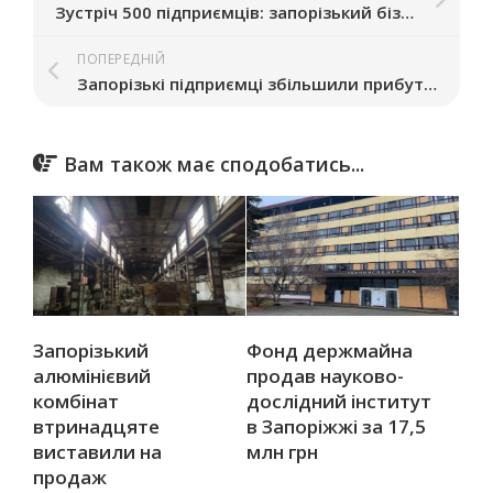
Зустріч 500 підприємців: запорізький бізнес запрошують на конференцію GRAND BOARD
ПОПЕРЕДНІЙ
Запорізькі підприємці збільшили прибутки у 2025 році
Вам також має сподобатись...
Запорізький
Фонд держмайна
алюмінієвий
продав науково-
комбінат
дослідний інститут
втринадцяте
в Запоріжжі за 17,5
виставили на
млн грн
продаж