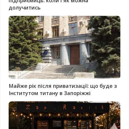
підприємиць: коли і як можна
долучитись
Майже рік після приватизації: що буде з
Інститутом титану в Запоріжжі