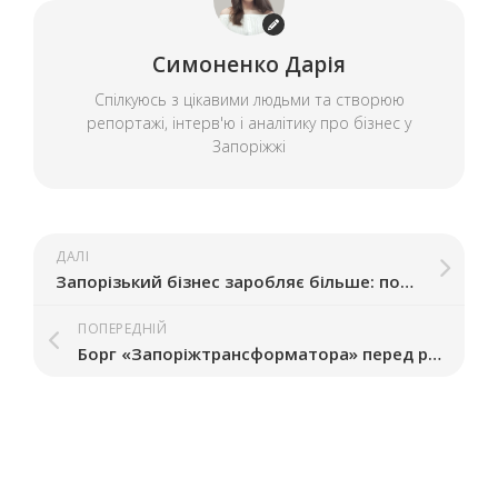
Симоненко Дарія
Спілкуюсь з цікавими людьми та створюю
репортажі, інтерв'ю і аналітику про бізнес у
Запоріжжі
ДАЛІ
Запорізький бізнес заробляє більше: податок на прибуток зріс на 28%
ПОПЕРЕДНІЙ
Борг «Запоріжтрансформатора» перед російським банком виставили на аукціон