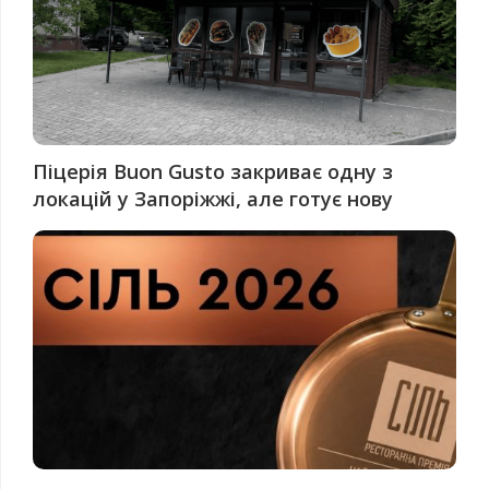
Піцерія Buon Gusto закриває одну з
локацій у Запоріжжі, але готує нову