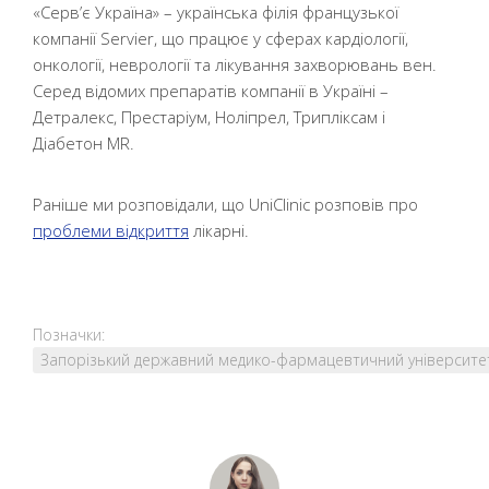
«Серв’є Україна» – українська філія французької
компанії Servier, що працює у сферах кардіології,
онкології, неврології та лікування захворювань вен.
Серед відомих препаратів компанії в Україні –
Детралекс, Престаріум, Ноліпрел, Трипліксам і
Діабетон MR.
Раніше ми розповідали, що UniClinic розповів про
проблеми відкриття
лікарні.
Позначки:
Запорізький державний медико-фармацевтичний університе