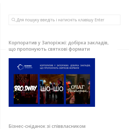
Корпоратив у Запоріжжі: добірка закладів,
що пропонують святкові формати
Бізнес-сніданок зі співвласником