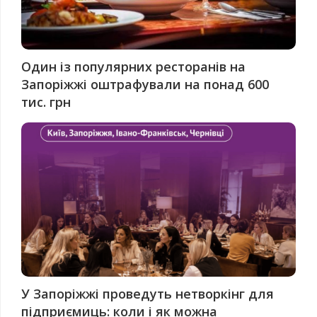
Один із популярних ресторанів на
Запоріжжі оштрафували на понад 600
тис. грн
У Запоріжжі проведуть нетворкінг для
підприємиць: коли і як можна