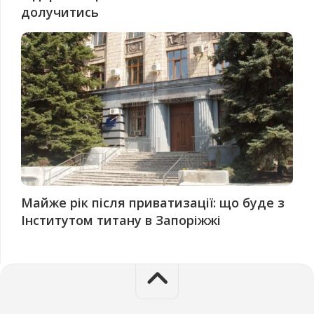
долучитись
Майже рік після приватизації: що буде з
Інститутом титану в Запоріжжі