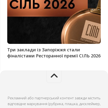
Три заклади із Запоріжжя стали
фіналістами Ресторанної премії СІЛЬ 2026
Рекламний або партнерський контент завжди містить
відповідне маркування (рубрика, плашка, дисклеймер,