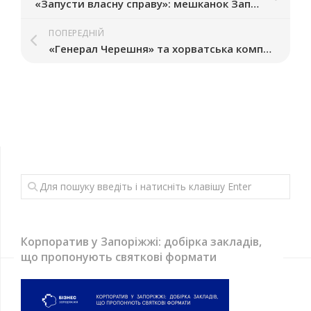
«Запусти власну справу»: мешканок Запорізької області запрошують на чотириденний інтенсив
ПОПЕРЕДНІЙ
«Генерал Черешня» та хорватська компанія ORQA збудують завод з виробництва компонентів для БпЛА
Корпоратив у Запоріжжі: добірка закладів,
що пропонують святкові формати