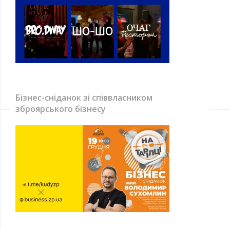
Бізнес-сніданок зі співвласником
зброярського бізнесу