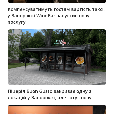
Компенсуватимуть гостям вартість таксі:
у Запоріжжі WineBar запустив нову
послугу
Піцерія Buon Gusto закриває одну з
локацій у Запоріжжі, але готує нову