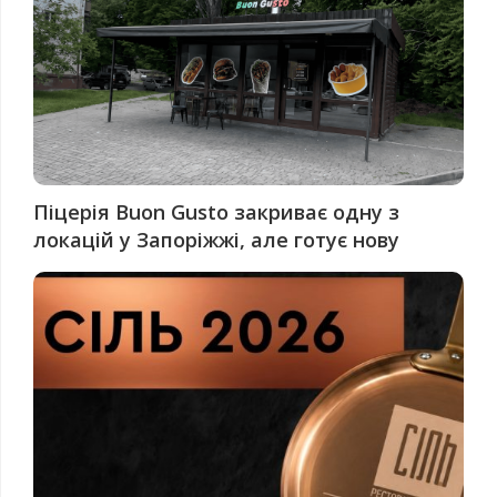
Піцерія Buon Gusto закриває одну з
локацій у Запоріжжі, але готує нову