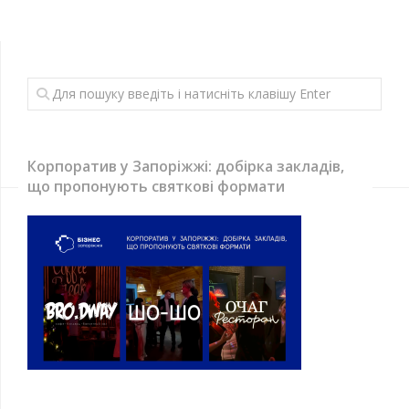
Корпоратив у Запоріжжі: добірка закладів,
що пропонують святкові формати