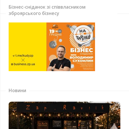
Бізнес-сніданок зі співвласником
зброярського бізнесу
Новини