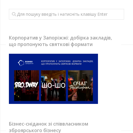
Корпоратив у Запоріжжі: добірка закладів,
що пропонують святкові формати
Бізнес-сніданок зі співвласником
зброярського бізнесу