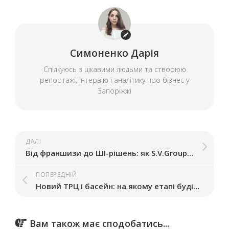
Симоненко Дарія
Спілкуюсь з цікавими людьми та створюю
репортажі, інтерв'ю і аналітику про бізнес у
Запоріжжі
ДАЛІ
Від франшизи до ШI-рішень: як S.V.Group із Запоріжжя шукає нові точки росту
ПОПЕРЕДНІЙ
Новий ТРЦ і басейн: на якому етапі будівництво OST.park у Запоріжжі
Вам також має сподобатись...