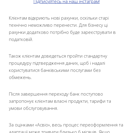
Підписуйтесь на наш інстаграм!
Клієнтам відкриють нові рахунки, оскільки старі
технічно неможливо перенести. Для бізнесу ці
рахунки додатково потрібно буде зареєструвати в
податковій.
Також клієнтам доведеться пройти стандартну
процедуру підтвердження даних, щоб і надалі
користуватися банківськими послугами без
обмежень.
Після завершення переходу банк поступово
запропонує клієнтам власні продукти, тарифи та
умови обслуговування.
За оцінками «Асвіо», весь процес переоформлення та
адаптації може тривати близько 6 місяців. Якщо