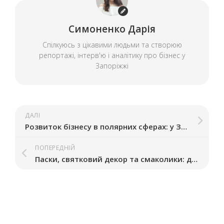
Симоненко Дарія
Спілкуюсь з цікавими людьми та створюю
репортажі, інтерв'ю і аналітику про бізнес у
Запоріжжі
ДАЛІ
Розвиток бізнесу в полярних сферах: у Запоріжжі відбудеться зустріч з підприємцем Олексієм Чубенком
ПОПЕРЕДНІЙ
Паски, святковий декор та смаколики: де у Запоріжжі пройдуть великодні ярмарки