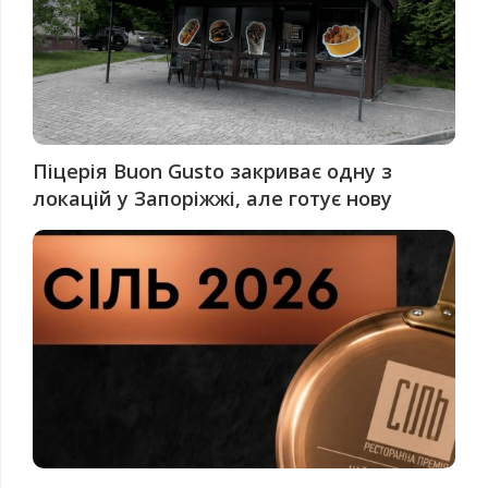
Піцерія Buon Gusto закриває одну з
локацій у Запоріжжі, але готує нову