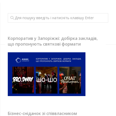
Корпоратив у Запоріжжі: добірка закладів,
що пропонують святкові формати
Бізнес-сніданок зі співвласником