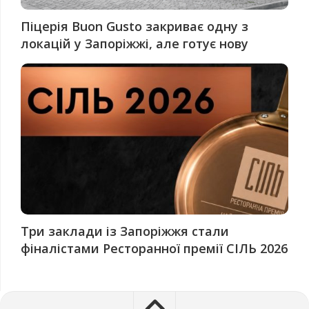
Піцерія Buon Gusto закриває одну з
локацій у Запоріжжі, але готує нову
Три заклади із Запоріжжя стали
фіналістами Ресторанної премії СІЛЬ 2026