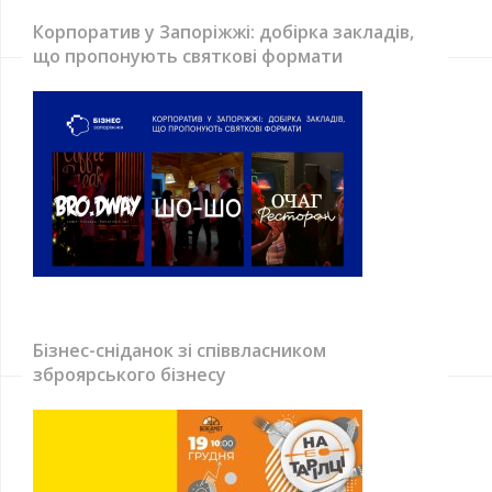
Корпоратив у Запоріжжі: добірка закладів,
що пропонують святкові формати
Бізнес-сніданок зі співвласником
зброярського бізнесу