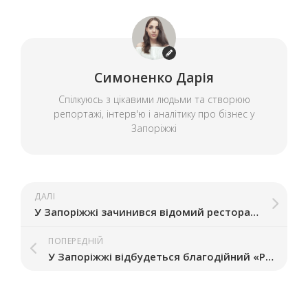
Симоненко Дарія
Спілкуюсь з цікавими людьми та створюю
репортажі, інтерв'ю і аналітику про бізнес у
Запоріжжі
ДАЛІ
У Запоріжжі зачинився відомий ресторан грузинської кухні
ПОПЕРЕДНІЙ
У Запоріжжі відбудеться благодійний «РОК ЯРМАР’ОК»