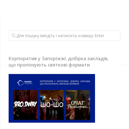
Корпоратив у Запоріжжі: добірка закладів,
що пропонують святкові формати