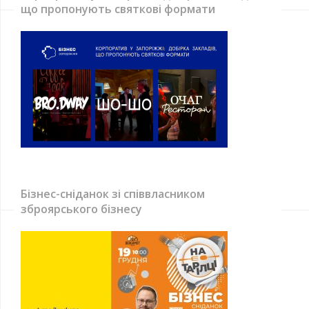
що пропонують святкові формати
Бізнес-сніданок зі співвласником
зброярського бізнесу