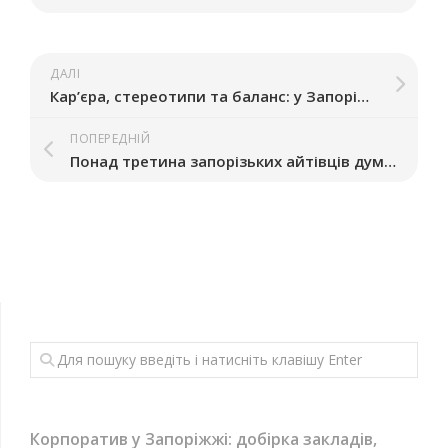
ДАЛІ
Кар’єра, стереотипи та баланс: у Запоріжжі підприємиці поділяться своїми історіями
ПОПЕРЕДНІЙ
Понад третина запорізьких айтівців думає або планує емігрувати – опитування
Корпоратив у Запоріжжі: добірка закладів,