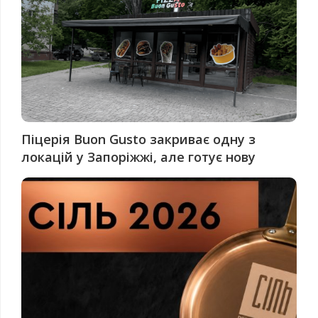
Піцерія Buon Gusto закриває одну з
локацій у Запоріжжі, але готує нову