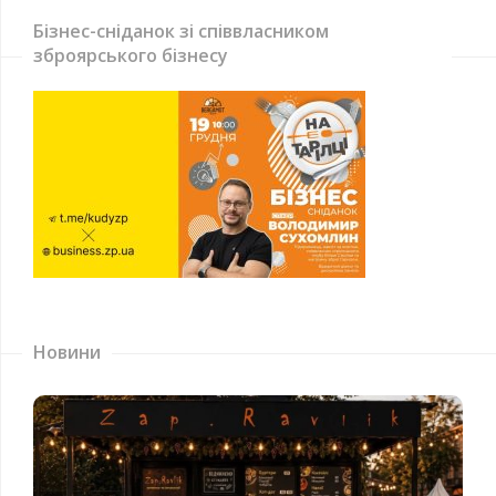
Бізнес-сніданок зі співвласником
зброярського бізнесу
Новини