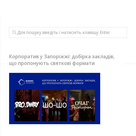
Корпоратив у Запоріжжі: добірка закладів,
що пропонують святкові формати