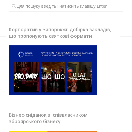
Корпоратив у Запоріжжі: добірка закладів,
що пропонують святкові формати
Бізнес-сніданок зі співвласником
зброярського бізнесу