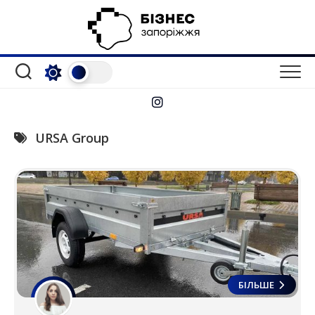
Перейти
до
вмісту
URSA Group
БІЛЬШЕ