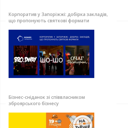
Корпоратив у Запоріжжі: добірка закладів,
що пропонують святкові формати
Бізнес-сніданок зі співвласником
зброярського бізнесу