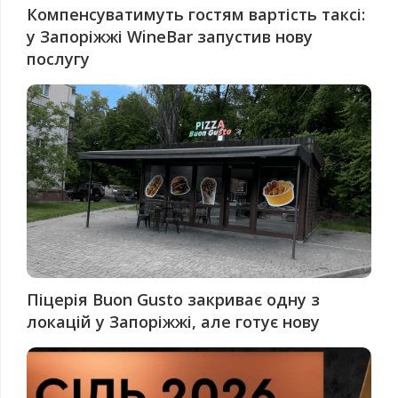
Компенсуватимуть гостям вартість таксі:
у Запоріжжі WineBar запустив нову
послугу
Піцерія Buon Gusto закриває одну з
локацій у Запоріжжі, але готує нову