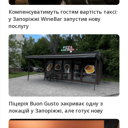
Компенсуватимуть гостям вартість таксі:
у Запоріжжі WineBar запустив нову
послугу
Піцерія Buon Gusto закриває одну з
локацій у Запоріжжі, але готує нову