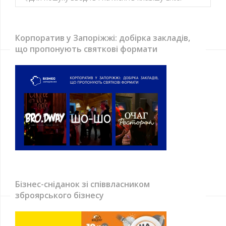
Корпоратив у Запоріжжі: добірка закладів,
що пропонують святкові формати
Бізнес-сніданок зі співвласником
зброярського бізнесу