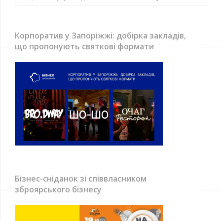
Корпоратив у Запоріжжі: добірка закладів,
що пропонують святкові формати
Бізнес-сніданок зі співвласником
зброярського бізнесу