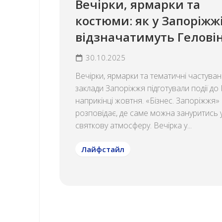
Вечірки, ярмарки та
костюми: як у Запоріжж
відзначатимуть Гелові
30.10.2025
Вечірки, ярмарки та тематичні частува
заклади Запоріжжя підготували події до
наприкінці жовтня. «Бізнес. Запоріжжя»
розповідає, де саме можна зануритись 
святкову атмосферу. Вечірка у...
Лайфстайл