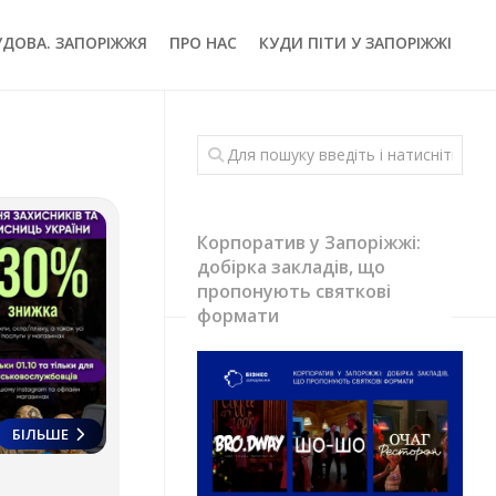
УДОВА. ЗАПОРІЖЖЯ
ПРО НАС
КУДИ ПІТИ У ЗАПОРІЖЖІ
Корпоратив у Запоріжжі:
добірка закладів, що
пропонують святкові
формати
БІЛЬШЕ