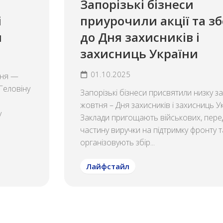
Запорізькі бізнеси
і
приурочили акції та з
н
до Дня захисників і
захисниць України
01.10.2025
ння —
 Геловіну
Запорізькі бізнеси присвятили низку за
жовтня – Дня захисників і захисниць Ук
у
Заклади пригощають військових, пер
частину виручки на підтримку фронту т
організовують збір...
Лайфстайл