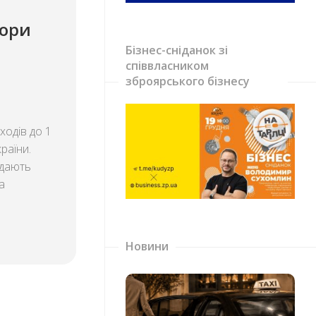
бори
Бізнес-сніданок зі
співвласником
зброярського бізнесу
ходів до 1
раїни.
едають
а
Новини