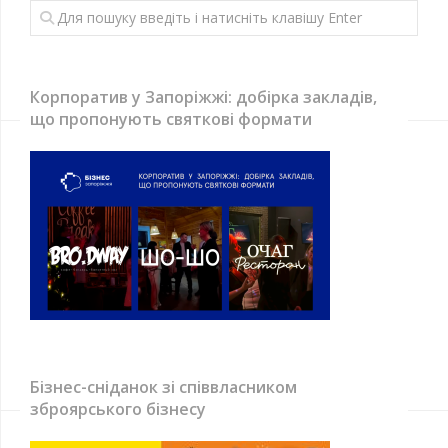
Корпоратив у Запоріжжі: добірка закладів,
що пропонують святкові формати
Бізнес-сніданок зі співвласником
зброярського бізнесу