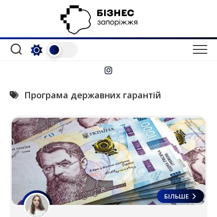
Перейти
до
вмісту
Програма державних гарантій
БІЛЬШЕ