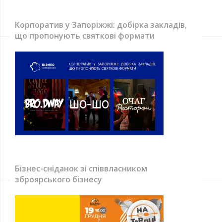
Корпоратив у Запоріжжі: добірка закладів,
що пропонують святкові формати
Бізнес-сніданок зі співвласником
зброярського бізнесу