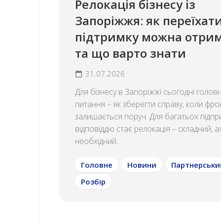
Релокація бізнесу із
Запоріжжя: як переїхати
підтримку можна отри
та що варто знати
31.07.2026
Для бізнесу в Запоріжжі сьогодні голов
питання – як зберегти справу, коли фро
залишається поруч. Для багатьох підпр
відповіддю стає релокація – складний, а
необхідний...
Головне
Новини
Партнерськи
Розбір