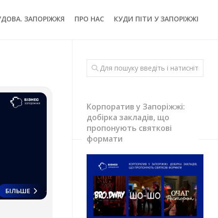
УДОВА. ЗАПОРІЖЖЯ
ПРО НАС
КУДИ ПІТИ У ЗАПОРІЖЖІ
Корпоратив у Запоріжжі:
добірка закладів, що
пропонують святкові
формати
БІЛЬШЕ