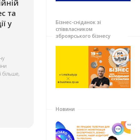
ійній
ес та
ї у
Бізнес-сніданок зі
співвласником
зброярського бізнесу
ну
їни
і більше,
Новини