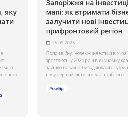
Запоріжжя на інвестиц
, яку
мапі: як втримати бізн
мати
залучити нові інвестиці
прифронтовий регіон
15.09.2025
не
Попри війну, іноземні інвестиції в Украї
нт
зростають: у 2024 році в економіку кра
иємців
зайшло понад 3,3 млрд доларів – утрич
ле часто
ніж у перший рік повномасштабного...
Розбір
й