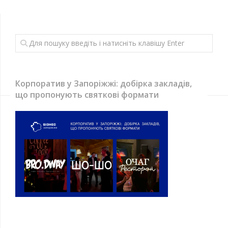
Корпоратив у Запоріжжі: добірка закладів,
що пропонують святкові формати