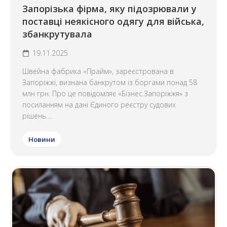
Запорізька фірма, яку підозрювали у
поставці неякісного одягу для війська,
збанкрутувала
19.11.2025
Швейна фабрика «Прайм», зареєстрована в
Запоріжжі, визнана банкрутом із боргами понад 58
млн грн. Про це повідомляє «Бізнес.Запоріжжя» з
посиланням на дані Єдиного реєстру судових
рішень....
Новини