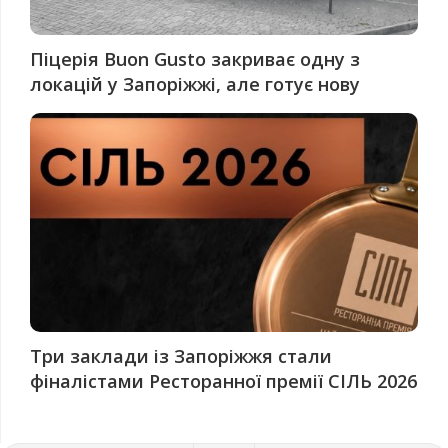
Піцерія Buon Gusto закриває одну з
локацій у Запоріжжі, але готує нову
Три заклади із Запоріжжя стали
фіналістами Ресторанної премії СІЛЬ 2026