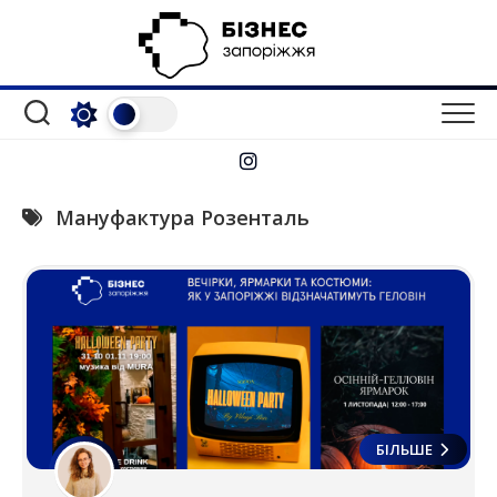
Перейти
до
вмісту
Мануфактура Розенталь
БІЛЬШЕ