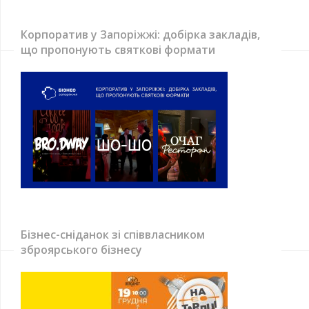
Корпоратив у Запоріжжі: добірка закладів,
що пропонують святкові формати
Бізнес-сніданок зі співвласником
зброярського бізнесу