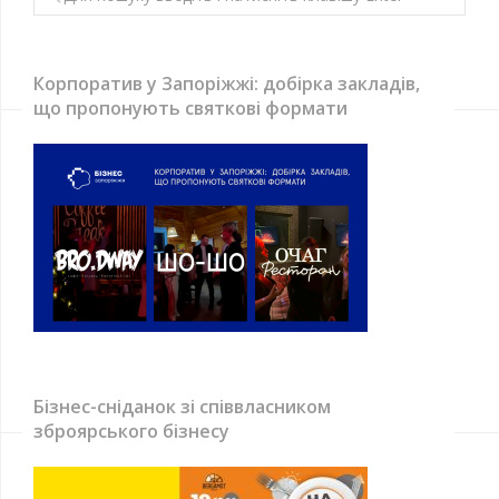
Корпоратив у Запоріжжі: добірка закладів,
що пропонують святкові формати
Бізнес-сніданок зі співвласником
зброярського бізнесу