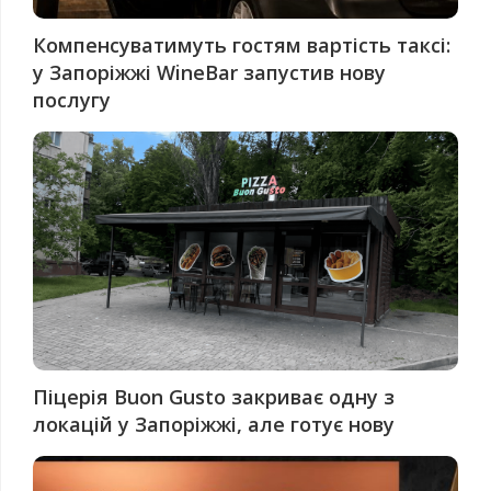
Компенсуватимуть гостям вартість таксі:
у Запоріжжі WineBar запустив нову
послугу
Піцерія Buon Gusto закриває одну з
локацій у Запоріжжі, але готує нову