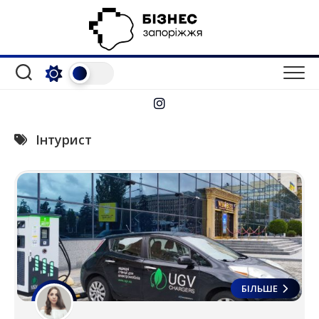
Перейти
до
вмісту
Інтурист
БІЛЬШЕ