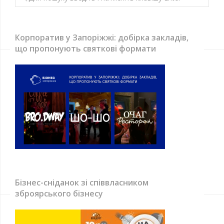
Корпоратив у Запоріжжі: добірка закладів,
що пропонують святкові формати
Бізнес-сніданок зі співвласником
зброярського бізнесу