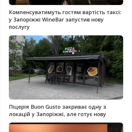
Компенсуватимуть гостям вартість таксі:
у Запоріжжі WineBar запустив нову
послугу
Піцерія Buon Gusto закриває одну з
локацій у Запоріжжі, але готує нову