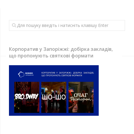
Корпоратив у Запоріжжі: добірка закладів,
що пропонують святкові формати