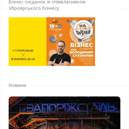
Бізнес-сніданок зі співвласником
зброярського бізнесу
Новини