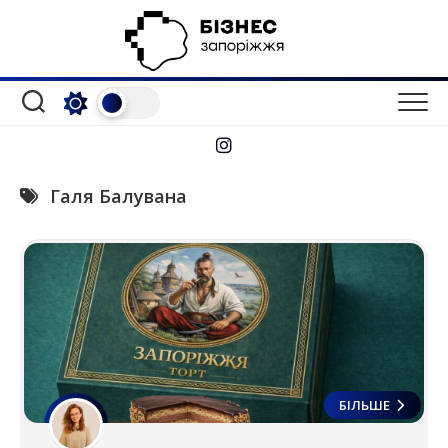
Перейти
до
вмісту
Галя Балувана
БІЛЬШЕ