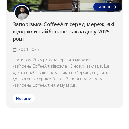
БІЛЬШЕ
Запорізька CoffeeArt серед мереж, які
відкрили найбільше закладів у 2025
році
30.01.2026
Протягом 2025 року запорізька мережа
кав’ярень CoffeeArt відкрила 13 нових закладів. Це
один з найбільших показників по Україні, свідчить
дослідження сервісу Poster. Запорізька мережа
кав’ярень CoffeeArt на 9-му місці...
Новини