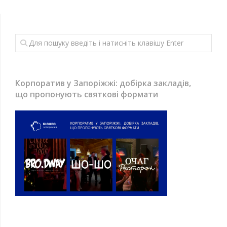
Корпоратив у Запоріжжі: добірка закладів,
що пропонують святкові формати