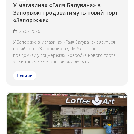
У магазинах «Галя Балувана» в
Запоріжжі продаватимуть новий торт
«Запоріжжя»
25.02.2026
У Запоріжжі в магазинах «Галя Балувана» з’явиться
новий торт «Запоріжжя» від ТМ Skalli. Про це
повідомили у соцмережах. Розробка нового торта
за мотивами Хортиці тривала дев’ять...
Новини