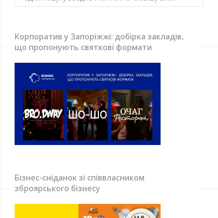
Корпоратив у Запоріжжі: добірка закладів,
що пропонують святкові формати
Бізнес-сніданок зі співвласником
зброярського бізнесу