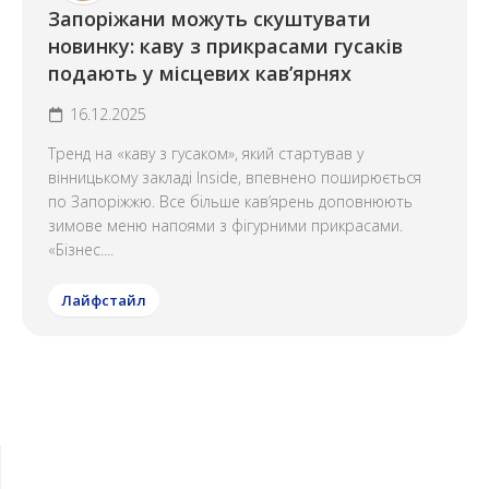
Запоріжани можуть скуштувати
новинку: каву з прикрасами гусаків
подають у місцевих кав’ярнях
16.12.2025
Тренд на «каву з гусаком», який стартував у
вінницькому закладі Inside, впевнено поширюється
по Запоріжжю. Все більше кав’ярень доповнюють
зимове меню напоями з фігурними прикрасами.
«Бізнес....
Лайфстайл