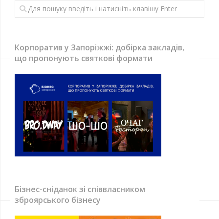
Корпоратив у Запоріжжі: добірка закладів,
що пропонують святкові формати
Бізнес-сніданок зі співвласником
зброярського бізнесу