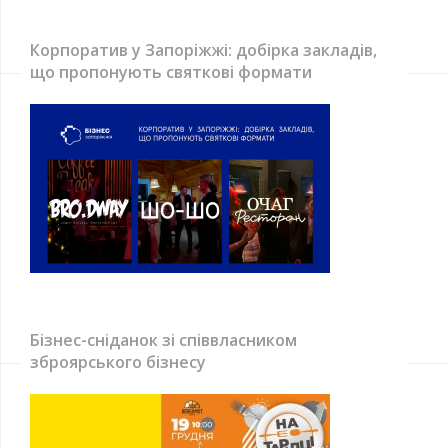
Корпоратив у Запоріжжі: добірка закладів,
що пропонують святкові формати
Бізнес-сніданок зі співвласником
зброярського бізнесу